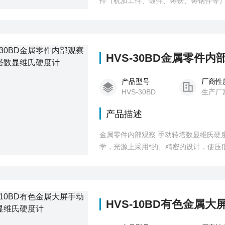
件（机加工件、锻件、铸铁、铸钢件等
化、淬火硬化层有效深度、涂镀层、表
金相组织的观察及对图像进行采集、显
HVS-30BD金属零件
产品型号
厂商性
HVS-30BD
生产厂
产品描述
金属零件内部观察 手动转塔数显维氏硬
学，光源上采用*的、精密的设计，使压
示，操作界面采用菜单式结构，可在操作
动显示。可进行各种硬度值相互转换。
HVS-10BD有色金属