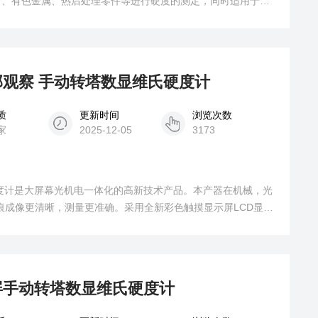
）、有色金属、热后处理零件等进行硬度的测定，同时适用于碳
面覆层及焊接件的热影响部位测定。还可用于各种金属零件内部
示及输出打印。
内部观察 手动转塔数显维氏硬度计
质
更新时间
浏览次数
家
2025-12-05
3173
度计是大屏幕光机电一体化的高新技术产品。本产器在机械，光
痕成像更清晰，测量更准确。采用全新彩色触摸显示屏LCD显
面板上选择硬度标尺HV或HK，测试的硬度值，自动计算，自
大屏手动转塔数显维氏硬度计