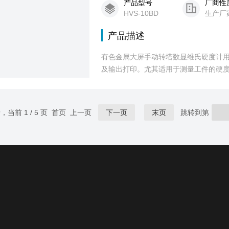
产品型号
厂商性
HVS-10BD
生产厂
产品描述
有色金属大屏手动转塔数显维氏硬度计
及输出打印。尤其适用于测量工件的硬
度。是科研机构、工厂及质检部门进行
录，当前 1 / 5 页 首页 上一页
下一页
末页
跳转到第