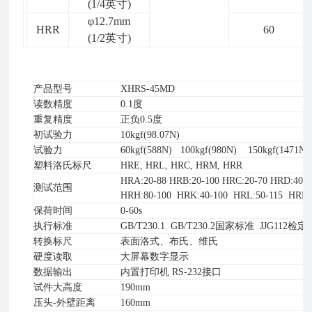
(1/4
英寸)
φ12.7mm
HRR
60
(1/2
英寸)
产品型号
X
HR
S
-
45
M
D
读数精度
0.1度
重复精度
正负0.5度
初试验力
10kgf(98.07N)
试验力
60kgf(588N) 100kgf(980N) 150kgf(1471N)
塑料洛氏标尺
HRE, HRL, HRC, HRM, HRR
HRA:20-88 HRB:20-100 HRC:20-70 HRD:40-7
测试范围
HRH:80-100 HRK:40-100 HRL:50-115 HRM:5
保荷时间
0-60s
执行标准
GB/T230.1 GB/T230.2国家标准 JJG112检
转换标尺
表面洛式、布氏、维氏
硬度读取
大屏幕数字显示
数据输出
内置打印机 RS-232接口
试件大高度
190mm
压头-外壁距离
160mm