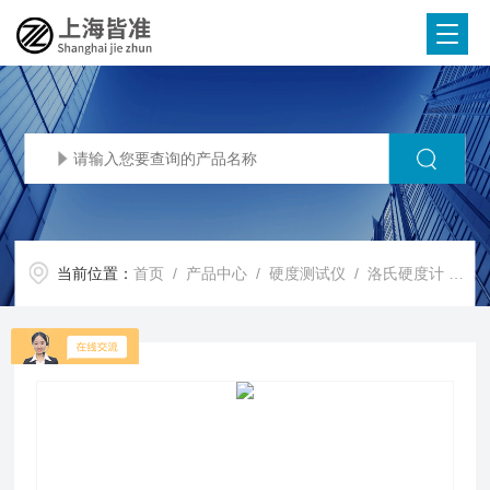
当前位置：
首页
/
产品中心
/
硬度测试仪
/
洛氏硬度计
/ XHRS-45MD触摸屏数显塑料洛氏硬度计