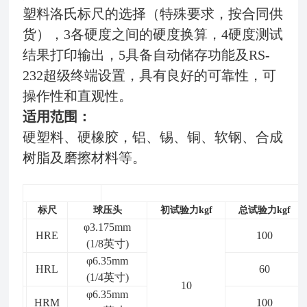
塑料洛氏标尺的选择（特殊要求，按合同供
货），3各硬度之间的硬度换算，4硬度测试
结果打印输出，5具备自动储存功能及RS-
232超级终端设置，具有良好的可靠性，可
操作性和直观性。
适用范围
：
硬塑料、硬橡胶，铝、锡、铜、软钢、合成
树脂及磨擦材料等。
标尺
球压头
初试验力kgf
总试验力kgf
φ3.175mm
HRE
100
(1/8
英寸)
φ6.35mm
HRL
60
(1/4
英寸)
10
φ6.35mm
HRM
100