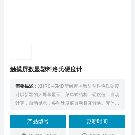
触摸屏数显塑料洛氏硬度计
简要描述：
XHRS-45MD型触摸屏数显塑料洛氏硬度
计以新颖的大屏幕显示，菜单式结构，硬度值，自动
计算，自动显示，各种硬度值自动相互转换。壳体采
用完美的浇铸翻砂成型工艺及特殊的孔面加工处理，
严格保证了机器主孔的上下同心度，一刀式平面处理
产品型号
更新时间
工艺保证了各平面的平整度。