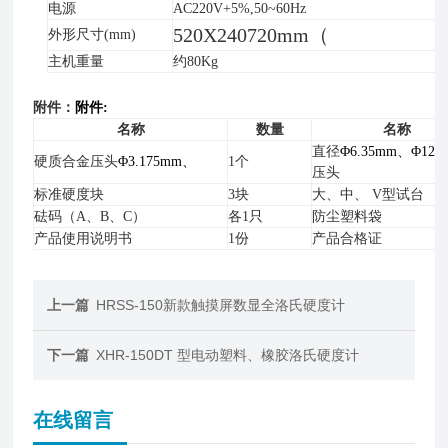
电源
AC220V
+
5%,50~60Hz
520
X
240720mm（
外形尺寸(mm)
主机重量
约80Kg
附件：
附件:
名称
数量
名称
直径
Φ6.35mm、Φ12.
硬质合金压头
Φ3.175mm、
1个
压头
标准硬度块
3块
大、中、 V型试台
砝码（A、B、C）
各1只
防尘塑料袋
产品使用说明书
1份
产品合格证
上一篇
HRSS-150新款触摸屏数显全洛氏硬度计
下一篇
XHR-150DT 型电动塑料、橡胶洛氏硬度计
在线留言