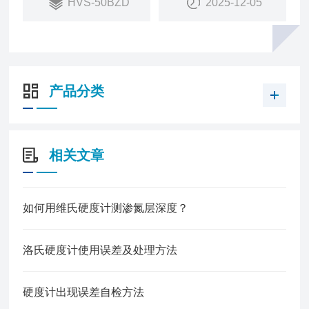
HVS-50BZD
2025-12-05
并能键入年、月、日期，试验结果和数据处理等，通
过打印机输出.本机为自动转换物镜与压头。
产品分类
相关文章
如何用维氏硬度计测渗氮层深度？
洛氏硬度计使用误差及处理方法
硬度计出现误差自检方法