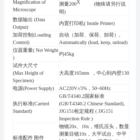
Magnification of
X
测量2
00
(
物殊请另行说
Microscope
明
)
数据输出
(Data
内置打印机
( Inside Printer)
Output)
加荷控制
(Loading
自动（加荷、保荷、卸荷）
,
Control)
Automatically (load, keep, unload)
仪器重量
( Net Weight
约45
kg
)
试件大
尺寸
(Max Height of
大高度165
mm
，中心到内壁130
Specimen)
电源
(Power Supply)
AC220V±5%
，
50~60Hz
GB/T4340.2
国家标准
执行标准
(Carried
(GB/T4340.2 Chinese Standard),
Standard)
JJG151
检定规程
( JJG151
Inspection Rule )
物镜
20x
、
10x
，维氏压头，数显
测量目镜
10x
，大平试台、中平
标准配件
附件