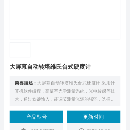
大屏幕自动转塔维氏台式硬度计
简要描述：
大屏幕自动转塔维氏台式硬度计 采用计
算机软件编程，高倍率光学测量系统，光电传感等技
术，通过软键输入，能调节测量光源的强弱，选择测
试方法与硬度对照表、保持时间，文件号与储存等，
在LCD大屏幕显示屏上能显示试验方法、试验力，测
产品型号
更新时间
量压痕长度、硬度值、试验力保持时间，测量次数，