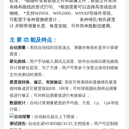
处理。
*
能随时查看数据文件和图像文件，数据文件采用
表格和曲线的形式打印。
*
根据需要可以选择高倍或低倍
物镜。
*
支持
WIN9X
、
WIN2000
、
WINXP
等操作系统。
可配置于各种显微硬度计， 各种维氏
/
努氏硬度
计
.并附带测量长度、角度攻能、可作简单
投影仪使用。
主 要 功 能及特点：
自动测量：
系统自动找到压痕顶点、测量对角线长度并计算硬
度值；
硬化曲线：
用户手动输入测试点深度，软件自动画出硬化曲线
并计算硬化层深。为了方便，用户可将多个深度点保存到模板
文件供测试时调用；
硬度值转换、修正、有效验证:
系统可将测得的显微维氏硬度
值转换成其它硬度值如HB、HR等；可对球面圆柱面样品测量
值进行修正；可对样品测量值进行有效验证；
数据统计：
自动计算测量硬度的平均值、方差、Cp、 Cpk等统
计值；
自动报警：
自动标出超出上下限值；
测试报告:
自动生成WORD或EXCEL文档报表；
用户可定制
报