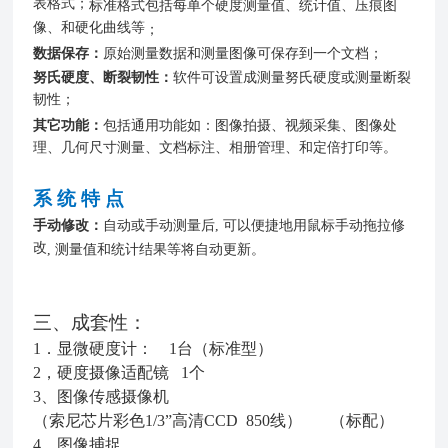
表格式；
标准格式
包括每单个硬度测量值、统计值、压痕图
像、和硬化曲线等
；
数据保存：
原始测量数据和测量图像可保存到一个文档；
努氏硬度、断裂韧性：
软件可设置成测量努氏硬度或测量断裂
韧性；
其它功能：
包括通用功能如：图像拍摄、视频采集、图像处
理、几何尺寸测量、文档标注、相册管理、和定倍打印等。
系 统 特 点
手动修改：
自动或手动测量后
,
可以便捷地用鼠标手动拖拉修
改
,
测量值和统计结果等将自动更新
。
三、成套性：
1．显微硬度计： 1台（标准型）
2，硬度摄像适配镜 1个
3、图像传感摄像机
（索尼芯片彩色1/3”高清CCD 850线） （标配）
4、图像捕捉