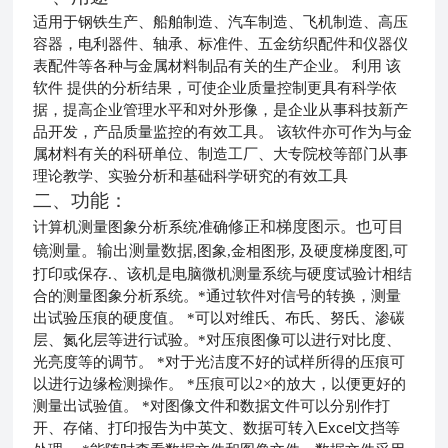
适用于钢铁生产、船舶制造、汽车制造、飞机制造、高压
容器，电利器件
、轴承、标准件、五金纺织配件和仪器仪
表配件
等各种与金属材料制品有关的生产企业。 利用
该
软件
提供的分析结果，可使企业质量控制更具
有
科学依
据，提高企业管理水平和对外形像，是企业从事科技新产
品开发，产品质量监控的有效工具。
该软件
亦可作为与金
属材料有关的科研单位、
制造工厂、
大专院校等部门从事
理论教学、实验分析和基础科学研究的有效工具
二、功能：
修正和梯度图示。也可目
计算机测量图象分析系统准确
镜测量。输出测量数据
,
图象
,
金相图形
,
及硬度梯度图
,
可
打印或保存
.、
该机是电脑微机测量系统与硬度试验计相结
合的测量图象分析系统。
*
通过软件对信号的转换，测量
出试验压痕的硬度值。
*
可以对维氏、布氏、努氏、渗碳
层、氮化层等进行试验。
*
对压痕图像可以进行对比度、
光亮度等的调节。
*
对于光洁度不好的试样所得的压痕可
以进行边缘检测操作。
*
压痕可以
2×
的放大，以便更好的
测量出试验值。
*
对图像文件和数据文件可以分别作打
开、存储、打印报告为中英文、数据可转入
Excel
文挡等