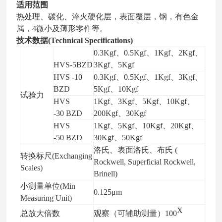
适用范围
热处理、碳化、淬火硬化层，表面覆层，钢，有色金
属，
4
微小及薄形零件等。
技术数据
(Technical Specifications)
0.3
Kgf
、
0.5
Kgf
、
1Kgf
、
2
Kgf
、
HVS-5BZD
3
Kgf
、
5
Kgf
HVS -10
0.3
Kgf
、
0.5
Kgf
、
1Kgf
、
3
Kgf
、
BZD
5
Kgf
、
10
Kgf
试验力
HVS
1Kgf
、
3
Kgf
、
5
Kgf
、
1
0Kgf
、
-
30
BZD
20
0Kgf
、
3
0Kgf
HVS
1Kgf
、
5Kgf
、
10Kgf
、
20Kgf
、
-
50
BZD
30Kgf
、
50Kgf
洛氏、表面洛氏、布氏
(
转换标尺
(Exchanging
Rockwell, Superficial Rockwell,
Scales)
Brinell)
小测量单位
(Min
0.
125
μm
Measuring Unit)
X
总放大倍数
观察（可辅助测量）1
00