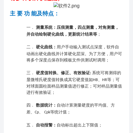
主
要
功
能及特点：
一．
测量
系统
：
压痕测量，四点测量，对角测量，
并自动绘制硬化曲线，更新统计结果等
；
二．
硬化曲线：
用户手动输入测试点深度，软件自
动画出硬化曲线并计算硬化层深。为了方便，用户可
将多个深度点保存到模板文件供测试时调用；
三．
硬度值转换、修正、有效验证
系统可将测得的
:
显微维氏硬度值转换成其它硬度值如
、
等；可
HB
HR
对球面圆柱面样品测量值进行修正；可对样品测量值
进行有效验证；
四．
数据统计：
自动计算测量硬度的平均值、方
差、
、
等统计值；
Cp
Cpk
五．
自动报警：
自动标出超出上下限值；