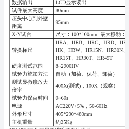
数据输出
LCD显示读出
试件最大高度
80mm
压头中心到外壁
95mm
距离
X-Y试台
尺寸：
100*100mm 最大移动：2
HRA、HRB、HRC、HRD、HR
转换标尺
HK、HBW、HR15N、HR30N、
HR15T、HR30T、HR45T
硬度测试范围
8~2900HV
试验力施加方法
自动（加荷、保荷、卸荷）
测试显微镜放大
400X(测试)，100X（观察）
倍率
试验力保荷时间
0~60s
电源
AC220V+5%，50-60Hz
外形尺寸
405*290*480mm
主机重量
约
25Kg