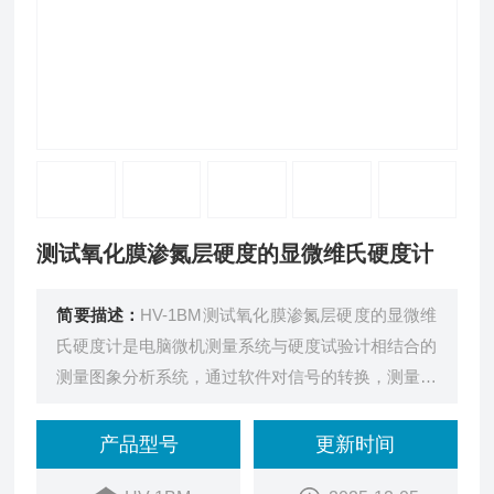
测试氧化膜渗氮层硬度的显微维氏硬度计
简要描述：
HV-1BM测试氧化膜渗氮层硬度的显微维
氏硬度计是电脑微机测量系统与硬度试验计相结合的
测量图象分析系统，通过软件对信号的转换，测量出
试验压痕的硬度值，及测量数据硬度梯度图,可打印
或保存.计算机硬度分析系统配备高清500W像素摄像
产品型号
更新时间
机，通过测量软件，借助计算机让操作更方便。