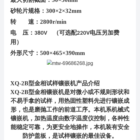
砂轮片规格：
300×2×32mm
转 速：
2800r/min
电
压：
（
可选配
电压另加费
380V
220V
用）
外形尺寸：
500
×465×390mm
XQ-2B型金相试样镶嵌机
产品介绍
XQ-2B
型金相镶嵌机是对微小或不规则形状和
不易手拿的试样，用热固性塑料先进行镶嵌成
形，也是磨抛工作
的前道工序。本机系机械式
镶嵌机，加热温度由数字温度仪控制，各种性
能稳定可靠，为更安全地操作，本机装有安全
防护盖板，是试样镶嵌的最佳设备。