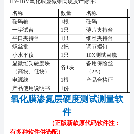
HV-1BM氧化膜显微维氏硬度计附件:
名称
数量
名称
砝码轴
1根
砝码
6
十字试台
1只
薄片夹持台
1
平口夹持台
1只
细丝夹持台
1
螺丝批
2把
调节螺钉
1
小水平仪
1只
10X测试目镜
1
显微维氏硬度块
备用保险丝
各
1块
1
（高块、低块）
（
2A）
电源线
1根
产品合格证
1
产品使用说明书
1份
氧化膜渗氮层硬度测试测量软
件
（正版新款原代码软件注：
有多种软件供选配）