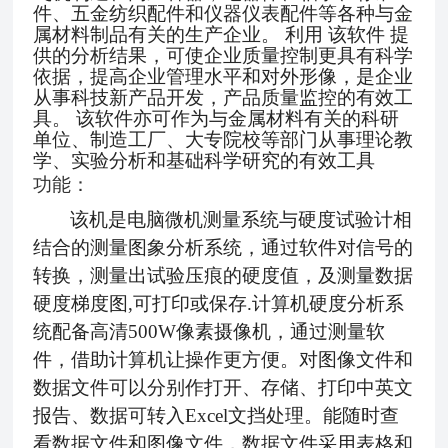
件、五金纺织配件和仪器仪表配件等各种与金
属材料制品有关的生产企业。
利用
该软件
提
供的分析结果，可使企业质量控制更具有科学
依据，提高企业管理水平和对外形像，是企业
从事科技新产品开发，产品质量监控的有效工
具。
该软件亦可作为与金属材料有关的科研
单位、制造工厂、大专院校等部门从事理论教
学、实验分析和基础科学研究的有效工具
功能：
该机是电脑微机测量系统与硬度试验计相
结合的测量图象分析系统
，
通过软件对信号的
转换，测量出试验压痕的硬度值
，
及
测量数据
硬度梯度图
,可打印或保存.计算机
硬度
分析系
统
配备高清
500W像素摄像机，通过测量软
件，借助计算机让操作更方便。
对图像文件和
数据文件可以分别作打开、存储、打印
中英文
报告、数据可转入
Excel文挡处理。能随时查
看数据文件和图像文件，数据文件采用表格和