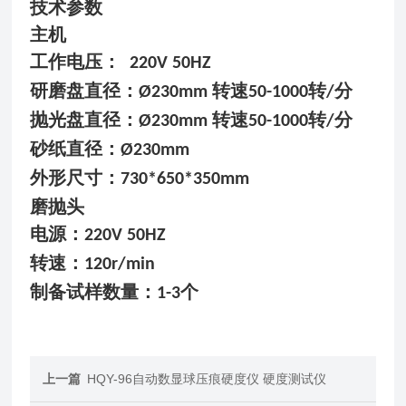
技术参数
主机
工作电压：
220V 50HZ
研磨盘直径：
转速
转
分
Ø230mm
50-
10
00
/
抛光盘直径：
转速
转
分
Ø230mm
50-
10
00
/
砂纸直径：
Ø230mm
外形尺寸：
730*650*350mm
磨抛头
电源：
220V 50HZ
转速：
120r/min
制备试样数量：
个
1-3
上一篇
HQY-96自动数显球压痕硬度仪 硬度测试仪