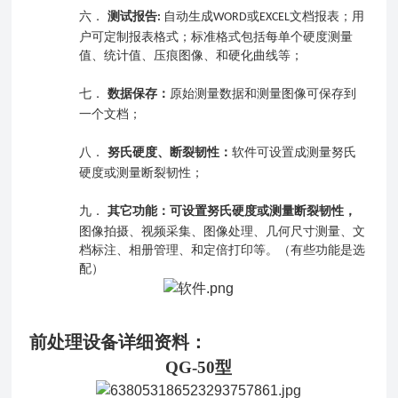
六．
测试报告
自动生成
或
文档报表；
用
:
WORD
EXCEL
户可定制
报表格式；
标准格式
包括每单个硬度测量
值、统计值、压痕图像、和硬化曲线等
；
七．
数据保存：
原始测量数据和测量图像可保存到
一个文档；
八．
努氏硬度、断裂韧性：
软件可设置成测量努氏
硬度或测量断裂韧性；
九．
其它功能：
可设置努氏硬度或测量断裂韧性，
图像拍摄、视频采集、图像处理、几何尺寸测量、文
档标注、相册管理、和定倍打印等。
（
有些功能是选
配
）
前处理设备详细资料：
QG-
50
型