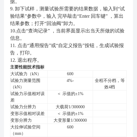
据。
9. 卸下试样，测量试验所需要的结果数据，输入到“试
验结果”参数中，输入 完毕敲击“Enter 回车键” ，算出
结果参数；打开“回油阀”卸力。
10.点击“查询记录” ，当前界面显示出当天所做的试验
信息。
11. 点击“通用报告”或“自定义报告”按钮，生成试验报
告，打印。
12. 退出程序。
主要性能技术指标
大试验力
（kN）
600
试验力测量范围
4%-
全程不分档，等
（kN）
效4档
试验力示值相对误
＜
示值的±1%
差
试验力分辨力
大载荷1/300000
变形
示值相对误差
＜
示值的±1%
变形分辨力
大变形量1/300000
大拉伸试验空间
600
（mm）