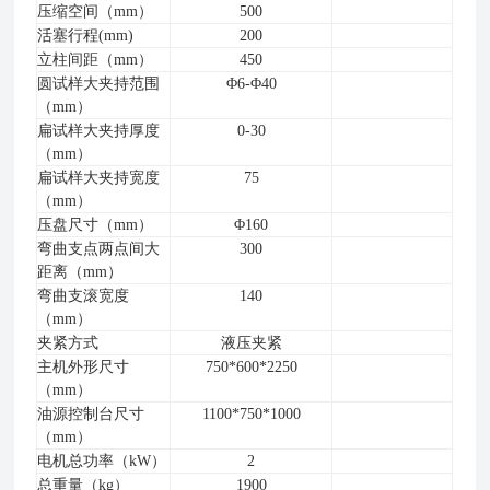
压缩空间
（mm）
500
活塞行程(mm)
200
立柱间距（mm）
450
圆试样
大
夹持
范围
Φ
6-
Φ
40
（mm）
扁试样
大
夹持厚度
0-30
（mm）
扁试样大夹持宽度
75
（mm）
压盘尺寸
（mm）
Φ
160
弯曲
支点
两点间大
300
距离
（mm）
弯曲支滚宽度
140
（mm）
夹紧方式
液压夹紧
主机外形尺寸
750*600*2250
（mm）
油源控制台尺寸
1100*750*1000
（mm）
电机总功率（kW）
2
总重量（kg）
1900