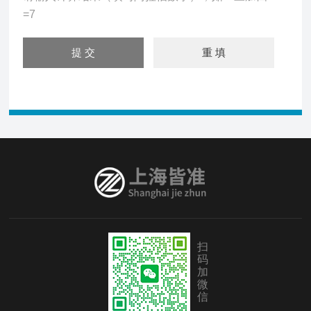
=7
扫
码
加
微
信