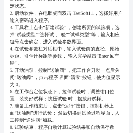
定状态。
2. 启动软件，在电脑桌面双击 TsetSoft1.1，选择好用户
输入密码进入程序。
3. 工具栏上点击“新建试验” ，创建所要的试验项，选
择“试验类型”“选择试 、 验”“试样类型”等，输入相应
组号点击确定，进入试验参数界面。
4. 在试验参数栏对话框中，输入试验前的直径、原始
标距、引伸计标距等参数， 输入完毕敲击“Enter 回车
键” 。
5. 开动油泵，控制“送油阀” ，把工作台升动一点后关
闭“送油阀” ，点击程序 界面“清零”按钮，使力值显示
为 0。
6. 在工作台定位状态下，拉伸试验时，调整钳口位
置，装夹好试样；抗压试验 时，摆放好试样。
7. 准备工作结束后，点击“运行”按钮，控制机器上
面“送油阀”进行试验； 然后切换到试验过程界面，人
工控制“送油阀”加载。
8. 试验结束，程序自动计算试验结果和自动保存数