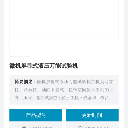
微机屏显式液压万能试验机
简要描述：
微机屏显式液压万能试验机主机为两立
柱、两丝杠、油缸下置式，拉伸空间位于主机的上
方，压缩、弯曲试验空间位于主机下横梁和工作台之
间。数据测控系统采用高精度A/D转换器，分别对
力、位移、变形进行数据采集，具有测量精度高，可
产品型号
更新时间
靠性好等特点，满足GB、ISO、ASTM等标准对于金