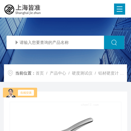
当前位置：
首页
/
产品中心
/
硬度测试仪
/
铝材硬度计
/ W-B75/W-BB75铜合金韦氏硬度计