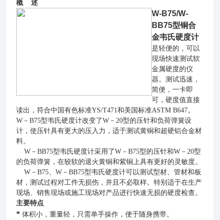
概 述
W-B75/W-
BB75型
铜合
金韦氏硬度计
是轻便的，可以
现场快速测试软
金属硬度的仪
器。测试迅速，
简便，一卡即
可，硬度值直接
读出，符合中国有色标准YS/T471和美国标准ASTM B647。
W－B75型韦氏硬度计改变了W－20型的压针和负荷弹簧设
计，使压针具有更大的压入力，适于测试黄铜和超硬铝合金材
料。
W－BB75型韦氏硬度计采用了W－B75型的压针和W－20型
的负荷弹簧，在较软的退火黄铜和紫铜上具有更好的灵敏度。
W－B75、W－BB75型韦氏硬度计可以测试型材、管材和板
材，测试过程对工件无损伤，并且不必取样。特别适于在生产
现场、销售现场或施工现场对产品进行快速无损的硬度检查。
主要特点
*
体积小，重量轻，只需单手操作，便于随身携带。