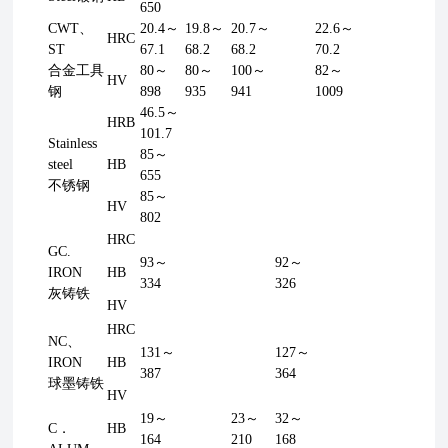
650
CWT、
20.4～
19.8～
20.7～
22.6～
HRC
ST
67.1
68.2
68.2
70.2
合金工具
80～
80～
100～
82～
HV
钢
898
935
941
1009
46.5～
HRB
101.7
Stainless
85～
steel
HB
655
不锈钢
85～
HV
802
HRC
GC.
93～
92～
IRON
HB
334
326
灰铸铁
HV
HRC
NC、
131～
127～
IRON
HB
387
364
球墨铸铁
HV
19～
23～
32～
C．
HB
164
210
168