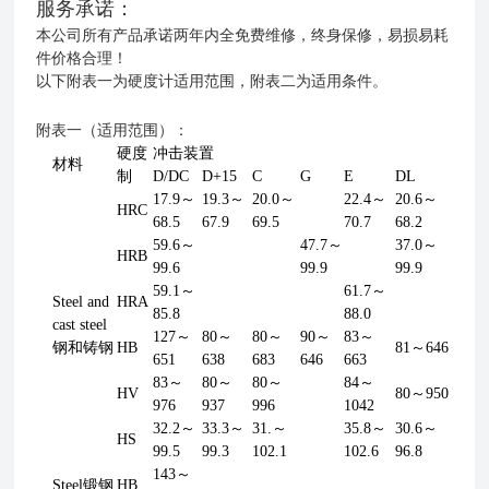
服务承诺
：
本公司所有产品承诺两年内全免费维修，终身保修，易损易耗
件价格合理！
以下附表一为硬度计适用范围，附表二为适用条件。
附表一（适用范围）：
硬度
冲击装置
材料
制
D/DC
D+15
C
G
E
DL
17.9～
19.3～
20.0～
22.4～
20.6～
HRC
68.5
67.9
69.5
70.7
68.2
59.6～
47.7～
37.0～
HRB
99.6
99.9
99.9
59.1～
61.7～
Steel and
HRA
85.8
88.0
cast steel
127～
80～
80～
90～
83～
钢和铸钢
HB
81～646
651
638
683
646
663
83～
80～
80～
84～
HV
80～950
976
937
996
1042
32.2～
33.3～
31.～
35.8～
30.6～
HS
99.5
99.3
102.1
102.6
96.8
143～
Steel锻钢
HB