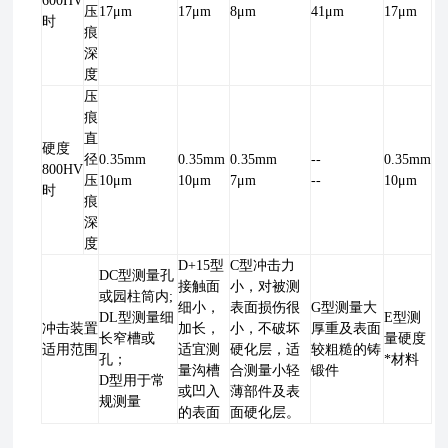
600HV
压
17μm
17μm
8μm
41μm
17μm
时
痕
深
度
压
痕
直
硬度
径
0.35mm
0.35mm
0.35mm
--
0.35mm
800HV
压
10μm
10μm
7μm
--
10μm
时
痕
深
度
D+15型
C型冲击力
DC型测量孔
接触面
小，对被测
或园柱筒内;
细小，
表面损伤很
G型测量大
DL型测量细
E型测
冲击装置
加长，
小，不破坏
厚重及表面
长窄槽或
量硬度
适用范围
适宜测
硬化层，适
较粗糙的铸
孔；
*材料
量沟槽
合测量小轻
锻件
D型用于常
或凹入
薄部件及表
规测量
的表面
面硬化层。