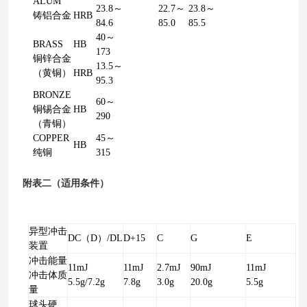
ALUM
23.8～
22.7～
23.8～
铸铝合金
HRB
84.6
85.0
85.5
40～
BRASS
HB
173
铜锌合金
13.5～
（黄铜）
HRB
95.3
BRONZE
60～
铜锡合金
HB
290
（青铜）
COPPER
45～
HB
纯铜
315
附表二（适用条件）
异型冲击
DC（D）/DL
D+15
C
G
E
装置
冲击能量
11mJ
11mJ
2.7mJ
90mJ
11mJ
冲击体质
5.5g/7.2g
7.8g
3.0g
20.0g
5.5g
量
球头硬