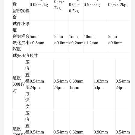
0.05～
撑
0.05～2kg
0.02～
0.5～5kg
0.05～2kg
2kg
需密实耦
0.5kg
合
试件小厚
度
密实耦合
5mm
5mm
1mm
10mm
5mm
硬化层小
≥0.8mm
≥0.8mm
≥0.2mm
≥1.2mm
≥0.8mm
深度
球头压痕尺寸
压
痕
直
硬度
径
0.54mm
0.54mm
0.38mm
1.03mm
0.54mm
300HV
压
24μm
24μm
12μm
53μm
24μm
时
痕
深
度
压
痕
直
硬度
径
0.54mm
0.54mm
0.32mm
0.90mm
0.54mm