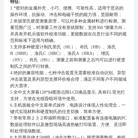
特征:
1.*密封的金属外壳，小巧、便携、可靠性高，适用于恶劣的
操作环境，抗振动、冲击和电磁干扰的能力强，坚固耐用；
2.依据里氏硬度测量原理，可以对多种金属材料进行检测。测
量范围广泛，对测量工件没有形状限制，支持360 º测量方向，
并具有开机示值软件校准功能，更能数据在任意行业不同的规
范和标准下适用与精确。
3.支持多种硬度计制氏里氏（HL）、布氏（HB）、洛氏
B（HRB）、洛氏C（HRC）、洛氏A（HRA）、维氏
（HV）、肖氏（HS）。测量之前和测量之后均可以进行硬度
制氏之间的平行转换。
4.绝好的兼容性能，七种冲击装置无需要校准自动识别。异型
冲击装置及系列异型支撑环价格合理，满足不同客户不同领域
的大需求。
5.全中文大屏幕128*84图形点阵LCD液晶显示, 具有EL背光灯
支持，方便在光线昏暗环境中使用。
6.主机面板全中文菜单式操作，电路设计体现人性化理念，一
键式实现材料和硬度制氏的任意切换，简单方便。
7.带有常用２３２即插即用接口，标准配置备有连接电脑的PC
数据处理软件以及微型现场高速热敏打印装置。方便、灵活即
时处理现场数据。
8.大容量存储大500组（冲击次数32～1）硬度测量数据，每组