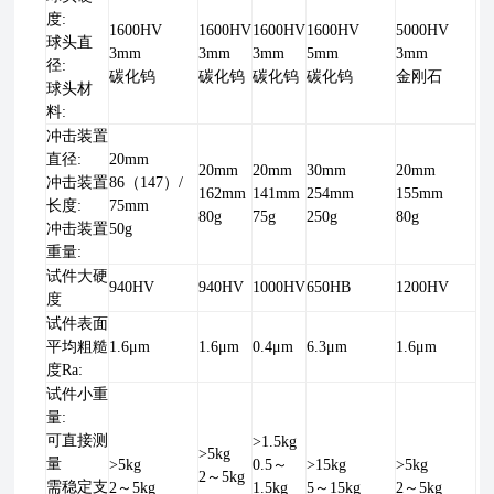
度:
1600HV
1600HV
1600HV
1600HV
5000HV
球头直
3mm
3mm
3mm
5mm
3mm
径:
碳化钨
碳化钨
碳化钨
碳化钨
金刚石
球头材
料:
冲击装置
直径:
20mm
20mm
20mm
30mm
20mm
冲击装置
86（147）/
162mm
141mm
254mm
155mm
长度:
75mm
80g
75g
250g
80g
冲击装置
50g
重量:
试件大硬
940HV
940HV
1000HV
650HB
1200HV
度
试件表面
平均粗糙
1.6μm
1.6μm
0.4μm
6.3μm
1.6μm
度Ra:
试件小重
量:
可直接测
>1.5kg
>5kg
量
>5kg
0.5～
>15kg
>5kg
2～5kg
需稳定支
2～5kg
1.5kg
5～15kg
2～5kg