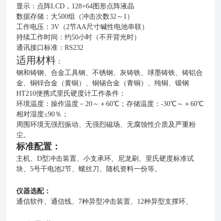
显示：点阵LCD，128×64图形点阵液晶
数据存储：大500组（冲击次数32～1）
工作电压：3V（2节AA尺寸碱性电池串联）
持续工作时间：约50小时（不开背光时）
通讯接口标准：RS232
适用材料
：
钢和铸钢、合金工具钢、不锈钢、灰铸铁、球墨铸铁、铸铝合
金、铜锌合金（黄铜）、铜锡合金（青铜）、纯铜、锻钢
HT210便携式里氏硬度计工作条件：
环境温度：操作温度－20～＋60℃；存储温度：-30℃～＋60℃
相对湿度≤90％；
周围环境无强烈振动、无强烈磁场、无腐蚀性介质及严重粉
尘。
标准配置：
主机、D型冲击装置、小支承环、尼龙刷、里氏硬度标准试
块、5号干电池2节、螺丝刀、随机资料一份等。
仪器选配：
通信软件、通信线、7种异型冲击装置、12种异型支撑环、