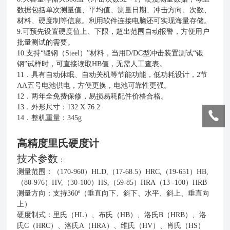
数据包括单次测量值、平均值、测量日期、冲击方向、次数、
材料、硬度制等信息。利用软件连接电脑还可实现海量存储。
9.可预先设置硬度值上、下限，超出范围自动报警，方便用户
批量测试的需要。
10.支持“锻钢（Steel）”材料，当用D/DC型冲击装置测试“锻
钢”试样时，可直接读取HB值，无需人工查表。
11．具有自动休眠、自动关机等节能功能，低功耗设计，2节
AA五号电池供电，方便更换，电池可靠性更强。
12．两年全免费保修，易损易耗配件价格合格。
13．外形尺寸：132 X 76.2
14．整机重量：345g
高精度里氏硬度计
技术参数
：
测量范围：（170-960）HLD,（17-68.5）HRC,（19-651）HB,
（80-976）HV,（30-100）HS,（59-85）HRA（13 -100）HRB
测量方向：支持360º（垂直向下、斜下、水平、斜上、垂直向
上）
硬度制式：里氏（HL）、布氏（HB）、洛氏B（HRB）、洛
氏C（HRC）、洛氏A（HRA）、维氏（HV）、肖氏（HS）