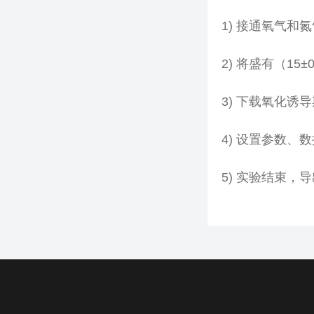
1)
接通氧气和氮
2)
将盛有（
15±0
3)
下载氧化诱导
4)
设置参数、数
5)
实验结束，导