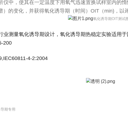
析仪中，使其在一定温度下用氧气迅速置换试样室内的惰
谱）的变化，并获得氧化诱导期（时间）
OIT
（
min)
，以
氧化诱导期
OIT
测试
行业测量氧化诱导期设计，氧化诱导期热稳定实验适用于
5-200
,IEC60811-4-2:2004
诱导期专用