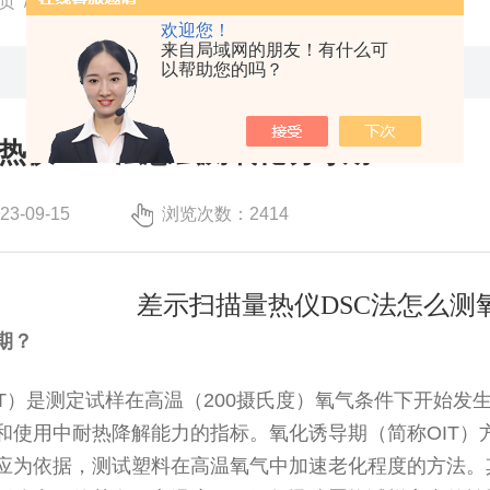
页
/
技术文章
/ 差示扫描量热仪DSC法怎么测氧化诱导期
欢迎您！
来自局域网的朋友！有什么可
以帮助您的吗？
热仪DSC法怎么测氧化诱导期
-09-15
浏览次数：2414
差示扫描量热仪
DSC法怎么测
期？
T
）是测定试样在高温（
200
摄氏度）氧气条件下开始发
和使用中耐热降解能力的指标。氧化诱导期（简称
OIT
）
应为依据，测试塑料在高温氧气中加速老化程度的方法。