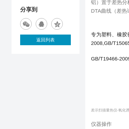
铝）置于差热分
分享到
DTA
曲线（差热
专为塑料、橡胶
返回列表
2008,GB/T1506
GB/T19466-2009
差示扫描量热仪
-
氧化
仪器操作