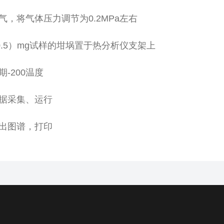
气，将气体压力调节为
0.2MPa
左右
.5
）
mg
试样的坩埚置于热分析仪支架上
期
-200
温度
据采集、运行
出图谱，打印