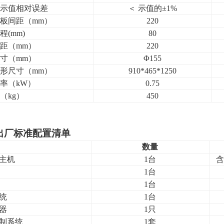
示值相对误差
＜
示值的±1%
板间距（mm）
220
程(mm)
80
距（mm）
220
寸
（mm）
Φ
155
形尺寸
（mm）
910*465*1250
率（kW）
0.75
（kg）
450
出厂标准配置清单
数量
主机
1
台
含
1台
1台
统
1台
器
1
只
制系统
1
套