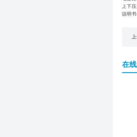
上下压
说明书
上
在线