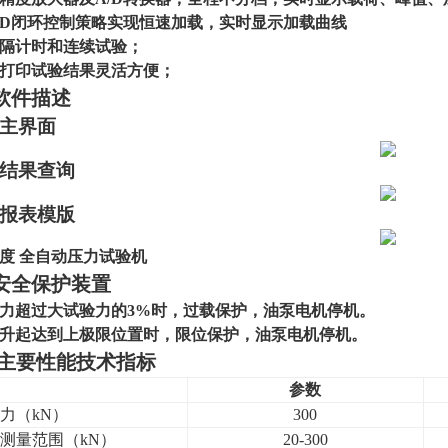
ID闭环控制策略实现恒速加载
，
实时显示加载曲线
隔计时和连续试验；
打印试验结果灵活方便；
软件描述
主界面
）结果查询
）报表模版
度 全自动压力试验机
安全保护装置
力超过大试验力的
3
%时，过载保护，油泵电机停机
。
升起达到上极限位置时，
限位
保护，油泵电机停机。
主要性能技术指标
参数
力
（kN）
300
测量范围
（kN）
20-300