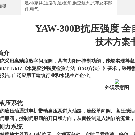
建材/家具,道路/轨道/船舶,航空航天,汽车及零部
领域
件,电气
YAW-300B抗压强度
全
技术方案
简介
统采用高精度数字伺服阀，具有力闭环控制功能，能够实现等载
GB/T 17617《水泥胶沙强度检验方法（ISO方法）》要求
，采用
报告
,
广泛应用于建筑行业和水泥生产企业。
外观
示意图
液压系统
的液压油通过电机带动高压泵进入油路，流经单向阀、高压滤油
伺服阀，控制伺服阀的开口和方向，从而控制进入油缸的流量，
测力
系统
精度放大器及A/D转换器，全程不分档，实时显示载荷、峰值、