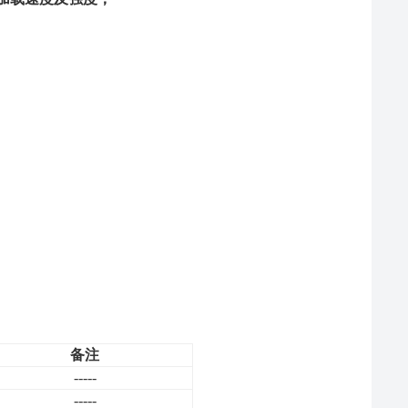
备注
-----
-----