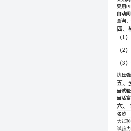
采用P
自动间
查询、
四、
（1）
（2
（3
抗压强
五、
当试验
当活塞
六、
名称
大试验
试验力