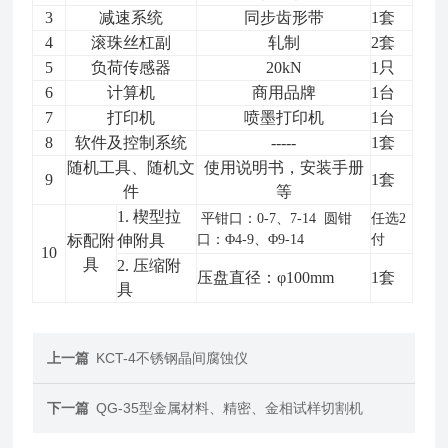
3
减速系统
同步齿形带
1套
4
滚珠丝杠副
轧制
2套
5
负荷传感器
2
0kN
1只
6
计算机
商用品牌
1台
7
打印机
喷墨打印机
1台
8
软件及控制系统
-----
1套
随机工具、随机文
使用说明书，安装手册
9
1套
件
等
1. 楔型拉
平钳口：
0-7、7-14
圆钳
任选2
标配附
伸附具
口：
Φ4-9、Φ9-14
付
10
具
2. 压缩附
压盘直径：φ1
0
0mm
1套
具
上一篇
KCT-4不锈钢晶间腐蚀仪
下一篇
QG-35型金属材料、精密、金相试样切割机