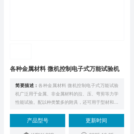
各种金属材料 微机控制电子式万能试验机
简要描述：
各种金属材料 微机控制电子式万能试验
机广泛用于金属、非金属材料的拉、压、弯剪等力学
性能试验。配以种类繁多的附具，还可用于型材和构
件的力学性能试验。在试样变形大，试验速度快的
绳、带、丝、橡胶、塑料等材料试验领域，同样具有
产品型号
更新时间
非常广泛的应用前景。适用于质量监督、教学科研、