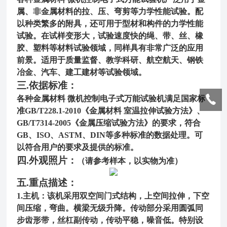
属、非金属材料的拉、压、弯剪等力学性能试验。配
以种类繁多的附具，还可用于型材和构件的力学性能
试验。在试样变形大，试验速度快的绳、带、丝、橡
胶、塑料等材料试验领域，同样具有非常广泛的应用
前景。
适用于质量监督、教学科研、航空航天、钢铁
冶金、汽车、建工建材等试验领域。
三.依据标准：
各种金属材料 微机控制电子式万能试验机
满足国家标
准GB/T228
.1
-20
10
《金属材料 室温拉伸试验方法》、
GB/T7314-2005《金属压缩试验方法》的要求，符合
GB、ISO、ASTM、DIN等多种标准的数据处理。可
以符合用户的要求及提供的标准。
四.外观照片：
（请参考样本，以实物为准）
五.重点描述：
1.
主机：
该机采用双空间门式结构，上空间拉伸，下空
间压缩，弯曲。横梁无级升降。传动部分采用圆弧同
步齿形带，丝杠副传动，传动平稳，噪音低。特别设