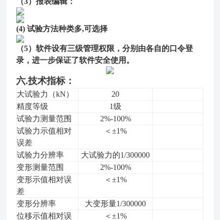
（
3
）报表编辑：
(4)
试验方法种类多,可选择
（
5
）软件设有三级管理权限，分别由各自的口令登
录
，
进一步保证了软件安全使用
。
六.技术指标：
大试验力
（kN）
20
精度等级
1级
试验力测量范围
2
%-100%
试验力示值相对
＜
±1%
误差
试验力分辨
率
大
试验力的
1/300000
变形测量范围
2%-100%
变形
示值相对误
＜
±
1%
差
变形分辨
率
大变形量1/300000
位移示值相对误
＜
±
1%