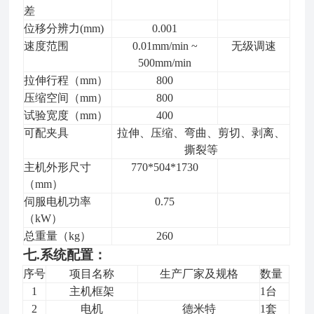
差
位移分辨力(mm)
0.001
速度范围
0.0
1
mm/min ~
无级调速
500mm/min
拉伸
行程
（mm）
80
0
压缩空间
（mm）
80
0
试验宽度
（mm）
40
0
可配夹具
拉伸、压缩、弯曲、剪切、剥离、
撕裂等
主机外形尺寸
770*504*1730
（mm）
伺服
电机功率
0.75
（kW）
总重量（kg）
260
七.系统配置：
序号
项目名称
生产厂家及规格
数量
1
主机框架
1台
2
电机
德米特
1套