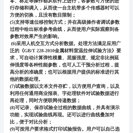
零、标定等操作都从软件上进行，各参数可方便的进
行存储和调入，从而使一台主机带多个传感器时可以
方便的切换，且没有数目限制；
(5)支持等速位移控制方式；并在高级操作者调试参数
过程中给出标准参考曲线，从而使用户实际观察到各
参数对效果产生的影响。
(
6
)采用人机交互方式分析数据。处理方法满足应用广
泛的《GB/T 228-20
10
金属材料室温拉伸试验方法》要
求，可自动计算弹性模量、屈服强度、规定非比例延
伸强度等各种性能参数，也可人工干预分析过程，提
高分析的准确度；也可以根据用户提供的标准进行其
他的数据处理。
(
7
)试验数据以文本文件存贮，以方便用户查询，以及
利用任何通用商业报表、字处理软件对试验数据进行
再处理，同时方便联网传递数据；
(
8
)可记录、保存试验全过程的数据曲线，并具有演示
功能，实现试验曲线再现。还可以进行曲线叠加对
比，便于对比分析；
(
9
)可按用户要求格式打印试验报告。用户可以自己选