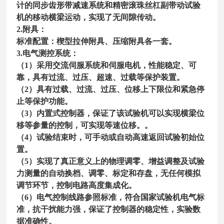
计的同步齿形带减速系统和精密滚珠丝杠副带动试验
机的移动横梁运动，实现了无间隙传动。
2.
附具：
标准配置
：楔型拉伸附具、压缩附具各一套。
3.电气测控系统：
（1）采用交流伺服
系统
和伺服电机，性能稳定、可
靠，具有过流、过压、超速、过载等保护装置。
（2）具有过载、过流、过压、位移上下限位和紧急停
止等保护功能。
（3）内置式控制器，保证了该试验机可以
实现横梁位
移等参量的控制，可实现等速位移。。
（4）试验结束时，可手动或自动高速返回试验初始位
置。
（5）实现了真正意义上的物理调零、增益调整及试验
力测量的自动换档、调零、标定和存盘，无任何模拟
调节环节，控制电路高度集成化。
（6）电气控制线路参照标准，符合国家试验机电气标
准，抗干扰能力强，保证了控制器的稳定性，实验数
据准确性。