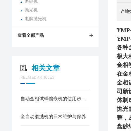
磨抛机
抛光机
产地
电解抛光机
YM
查看全部产品
YMP
各种
极大
金相
相关文章
在金
RELATED ARTICLES
金相
司新
自动金相试样镶嵌机的使用步骤及注意事项
体制
抛光
全自动磨抛机的日常维护与保养
整，
盘
砂