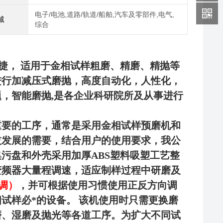
电子/电池,道路/轨道/船舶,汽车及零部件,电气,
域
综合
捷
，
适用于金相试样粗磨、精磨、精抛等
进行加减压式磨抛，高度自动化，人性化，
题，智能磨抛
,是各企业科研院所及从事进行
重要的工序，通常是采用金相试样预磨机和
技发展的需要，结合用户的使用要求，我公
集污盘和
外壳采
用
加厚
ABS塑料吸塑工艺
整
变频器大量程调速，适应制样过程中研磨及
调）
，
并可根据使用习惯使用正反方向调
试样必*的设备。
该机
使用时只需更换磨
磨、湿磨及抛光等各道工序
。
为扩大不同试