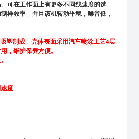
品。可在工作面上有更多不同线速度的选
的制
样
效率，并
且
该机转动平稳，噪音低，
体
吸塑
制成。
壳体表面采用汽车喷涂工艺
4
层
耐用，维护保养方便
。
长。
同速度