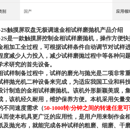
类别
国产
应用领
P-2S触摸屏双盘无极调速金相试样磨抛机
产品介绍
-
2S
是一款
触摸屏控制
金相试样磨拋机，
操作方便快
金相加工全过程，可根据试样条件自动调节对试样
程度减少人力投入，减少试样磨抛过程中等各种问
学术研究的首先设备。
相试样制备过程中，试样的磨光与抛光是二项非常
试样抛光机二种设备来完成，为适应我国工业和科
设计制造
的
金相试样磨抛机。该机外形新颖美观，
成
，
该机经久耐用，维护保养方便
。
本机采用矢量
的不同速度需求（
50-1
000
转
/
分钟之间的转速
任意可
从而使本机具更广泛的应用性，是用户用来制作金相
纸及抛光布
，就能完成各种试样的粗磨、细磨、干