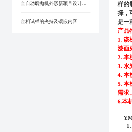
全自动磨抛机外形新颖且设计合理
样的
择，
是一
金相试样的夹持及镶嵌内容
产品
1.
该
漆面
2.
本
3.
水
4.
本
5.
本
需求
6.
本
Y
1