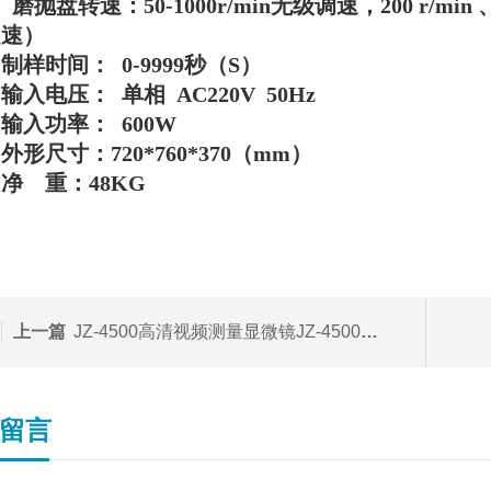
、磨抛盘转速：50-1000r/min无级调速，200 r/min 
定速）
、制样时间：
0-9999秒（S）
、输入电压：
单相
AC220V 50Hz
、输入功率：
600
W
、外形尺寸：
720*760*370
（
mm）
、净
重：
48
KG
上一篇
JZ-4500高清视频测量显微镜JZ-4500系列 便携式
留言