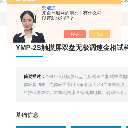
页
/
产品中心
/
金相制样设备
/
磨抛机
/ YMP-2S触摸屏双盘
欢迎您！
来自局域网的朋友！有什么可
以帮助您的吗？
YMP-2S触摸屏双盘无极调速金相试
简要描述：
YMP-2S触摸屏双盘无极调速金相试样磨
体吸塑制成。壳体表面采用汽车喷涂工艺4层漆面处理
维护保养方便。本机电机采全铜线圈电机，转动平稳，
寿命长，不生锈。本机盘径大跳动度小，制样效率高，
基础信息