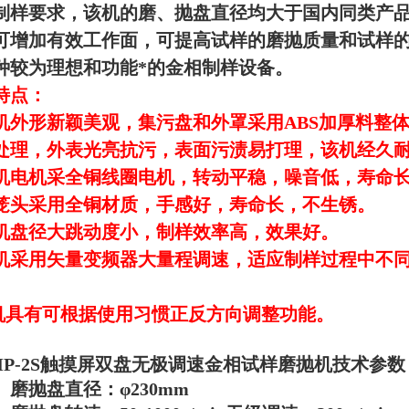
制
样
要求，该机的磨、抛盘直径均大于国内同类产
可增加有效工作面，可提高试样的磨抛质量和试样
种
较
为理想和功能*的金相制样设备。
特点：
机外形新颖美观，集污盘和
外
罩
采
用
ABS
加厚料
整
处理，外表光亮抗污，表面污渍易打理，
该机经久
机电机采全铜线圈电机，
转动平稳，噪音低
，
寿命
笼头采用全铜材质，手感好，寿命长，不生锈。
机盘径大跳动度小，制样效率高，效果好。
机采用矢量变频器大量程调速，适应制样过程中不
。
机具有可根据使用习惯正反方向调整功能。
MP-2S触摸屏双盘无极调速金相试样磨抛机
技术参数
、
磨抛盘直径：
φ
230
mm