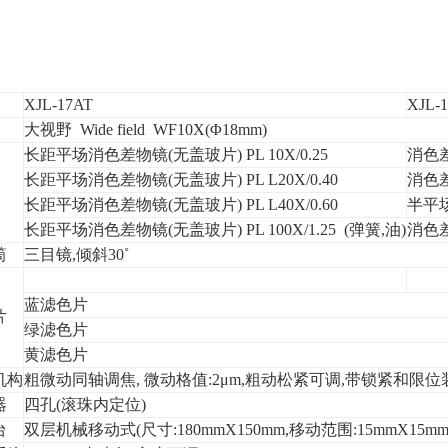
置
XJL-17AT
XJL-
大视野 Wide field WF10X(Φ18mm)
长距平场消色差物镜(无盖玻片) PL 10X/0.25
消色差
长距平场消色差物镜(无盖玻片) PL L20X/0.40
消色差
长距平场消色差物镜(无盖玻片) PL L40X/0.60
半平场
长距平场消色差物镜(无盖玻片) PL 100X/1.25 (弹簧,油)
消色差
筒
三目镜,倾斜30˚
蓝滤色片
片
绿滤色片
黄滤色片
机构
粗微动同轴调焦, 微动格值:2μm,粗动松紧可调,带锁紧和限位
器
四孔(滚珠内定位)
台
双层机械移动式(尺寸:180mmX150mm,移动范围:15mmX15mm