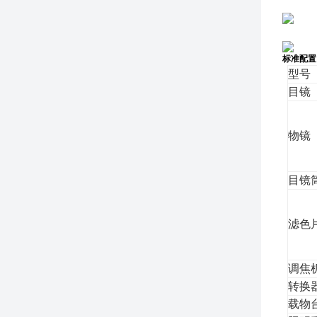
标准配
型号
目镜
物镜
目镜
滤色
调焦
转换
载物