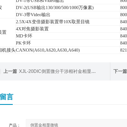
DV-1带USB和Video输出
800
仪
DV-2(USB输出130/300/500/1000万像素)
800
DV-3带Video输出
800
2.5X/4X变倍摄影装置带10X取景目镜
840
4X对焦摄影装置
840
装置
MD卡环
840
PK卡环
840
相机接头
CANON(A610,A620,A630,A640)
821
上一篇
XJL-20DIC倒置微分干涉相衬金相显微镜
下一篇
留言
产品：