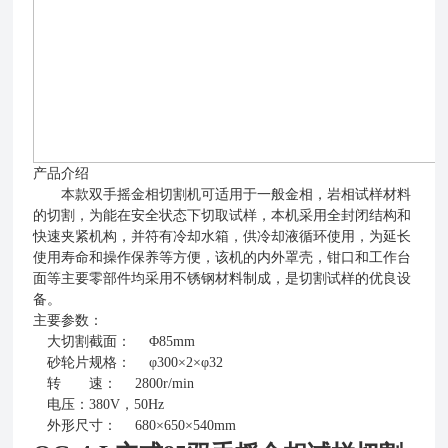
产品介绍
本款双手摇金相切割机可适用于一般金相，岩相试样材料
的切割，为能在安全状态下切取试样，本机采用全封闭结构和
快速夹紧机构，并符有冷却水箱，供冷却液循环使用，为延长
使用寿命和操作保养等方便，该机的内外罩壳，钳口和工作台
面等主要零部件均采用不锈钢材料制成，是切割试样的优良设
备。
主要参数：
大切割截面：
Φ85mm
砂轮片规格：
φ300×2×φ32
转 速：
2800r/min
电压：380V，50Hz
外形尺寸：
680×650×540mm