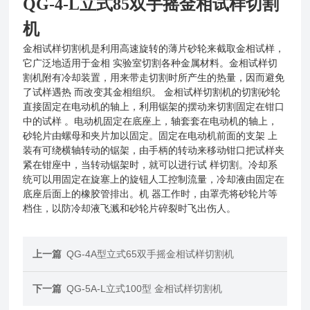
QG-4-L立式85
双手摇
金相试样切割
机
金相试样切割机是利用高速旋转的薄片砂轮来截取金相试样，
它广泛地适用于金相 实验室切割各种金属材料。金相试样切
割机附有冷却装置，用来带走切割时所产生的热量，因而避免
了试样遇热 而改变其金相组织。 金相试样切割机的切割砂轮
直接固定在电动机的轴上，利用锯架的摆动来切割固定在钳口
中的试样 。电动机固定在底座上，轴套套在电动机的轴上，
砂轮片由螺母和夹片加以固定。固定在电动机前面的支架 上
装有可绕横轴转动的锯架，由手柄的转动来移动钳口把试样夹
紧在钳座中，当转动锯架时，就可以进行试 样切割。冷却系
统可以用固定在旋塞上的旋钮人工控制流量，冷却液由固定在
底座后面上的橡胶管排出。机 器工作时，由罩壳将砂轮片等
档住，以防冷却液飞溅和砂轮片碎裂时飞出伤人。
上一篇
QG-4A型立式65双手摇金相试样切割机
下一篇
QG-5A-L立式100型 金相试样切割机