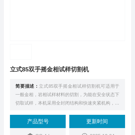
立式85双手摇金相试样切割机
简要描述：
立式85双手摇金相试样切割机可适用于
一般金相，岩相试样材料的切割，为能在安全状态下
切取试样，本机采用全封闭结构和快速夹紧机构，并
符有冷却水箱，供冷却液循环使用，为延长使用寿命
和操作保养等方便，该机的内外罩壳，钳口和工作台
产品型号
更新时间
面等主要零部件均采用不锈钢材料制成，是切割试样