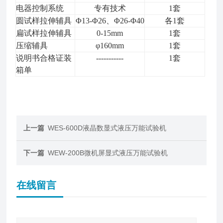
电器控制系统
专有技术
1
套
圆试样拉伸辅具
Φ
13
-Φ
26、
Φ
26
-Φ
40
各
1
套
扁试样拉伸辅具
0-15mm
1
套
压缩辅具
φ160mm
1
套
说明书
合格证
装
-----------
1
套
箱单
上一篇
WES-600D液晶数显式液压万能试验机
下一篇
WEW-200B微机屏显式液压万能试验机
在线留言