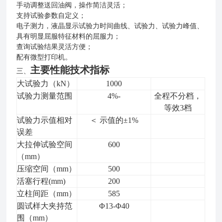
手动调整送回油阀，操作简洁灵活；
支持试验参数自定义；
电子测力，液晶显示试验力时间曲线、试验力、试验力峰值、
具有明显屈服特征材料的屈服力；
查询试验结果灵活方便；
配有微型打印机。
主要性能技术指标
三、
大试验力
（kN）
1000
试验力测量范围
4%-
全程不分档，
等效3档
试验力示值相对
＜
示值的±1%
误差
大拉伸试验空间
600
（mm）
压缩空间
（mm）
500
活塞行程(mm)
200
立柱间距（mm）
585
圆试样
大
夹持
范
Φ
13-
Φ
40
围（mm）