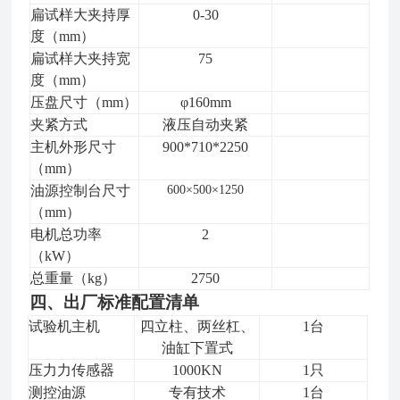
扁试样
大
夹持厚
0-30
度
（mm）
扁试样大夹持宽
75
度
（mm）
压盘尺寸
（mm）
φ160mm
夹紧方式
液压自动夹紧
主机外形尺寸
900*710*2250
（mm）
油源控制台尺寸
600
×500×1250
（mm）
电机总功率
2
（kW）
总重量（kg）
2750
四、出厂标准配置清单
试验机主机
四立柱、两丝杠、
1
台
油缸下置式
压力力传感器
1000KN
1
只
测控油源
专有技术
1
台