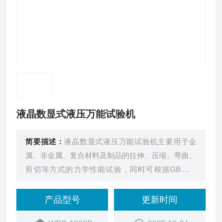
液晶数显式液压万能试验机
简要描述：
液晶数显式液压万能试验机主要用于金
属、非金属、复合材料及制品的拉伸、压缩、弯曲、
剪切等方式的力学性能试验，同时可根据GB、IS
O、JIS、ASTM、DIN及用户提供的多种标准进行试
验和数据处理。广泛应用于航空航天、机械制造、电
产品型号
更新时间
线电缆、橡胶塑料、建材等行业的材料检验分析，是