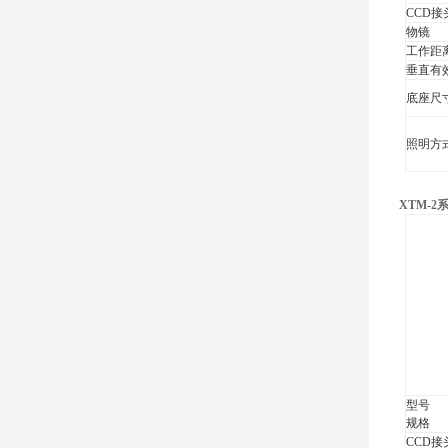
CCD接
物镜
工作距
垂直有
底座尺
照明方
XTM-2
型号
规格
CCD接