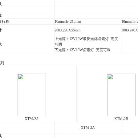
头
离
效行程
10mm≤h<215mm
10mm≤h<
寸
260X290X55mm
300X240
上光源：12V10W带反光杯卤素灯 亮度
式
可调
下光源：12V10W卤素灯 亮度可调
系列
XTM-2A
XTM-2B
XTM-2A
头