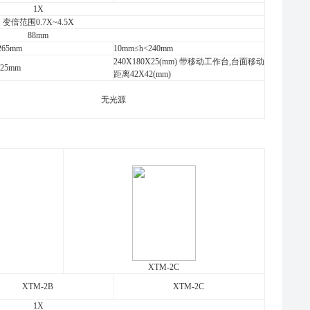
1X
变倍范围0.7X~4.5X
88mm
265mm
10mm≤h<240mm
240X180X25(mm) 带移动工作台,台面移动
X25mm
距离42X42(mm)
无光源
XTM-2C
XTM-2B
XTM-2C
1X