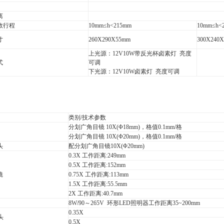
离
效行程
10mm≤h<215mm
10mm≤h<
寸
260X290X55mm
300X240
上光源：12V10W带反光杯卤素灯 亮度
式
可调
下光源：12V10W卤素灯 亮度可调
类别/技术参数
分划广角目镜 10X(Φ18mm)，格值0.1mm/格
分划广角目镜 10X(Φ20mm)，格值0.1mm/格
头
配分划广角目镜10X(Φ20mm)
0.3X 工作距离:249mm
0.5X 工作距离:152mm
镜
0.75X 工作距离:113mm
1.5X 工作距离:55.5mm
2X 工作距离:40.7mm
8W/90～265V 环形LED照明器工作距离35~200mm
0.35X
头
0.5X