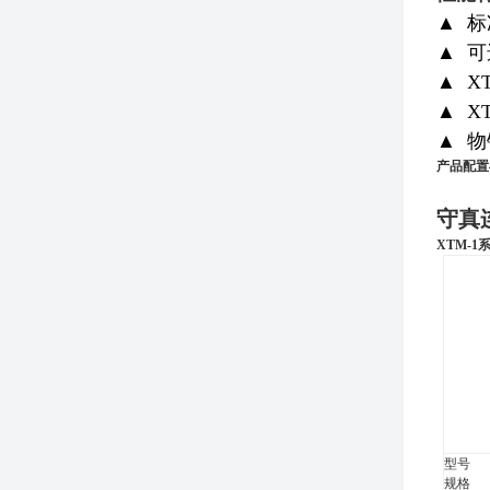
▲ 
▲ 
▲ X
▲ X
▲ 物
产品配置
守真
XTM-1
型号
规格