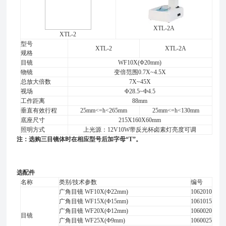
XTL-2A
XTL-2
型号
XTL-2
XTL-2A
规格
目镜
WF10X(Φ20mm)
物镜
变倍范围0.7X~4.5X
总放大倍数
7X~45X
视场
Φ28.5~Φ4.5
工作距离
88mm
垂直有效行程
25mm<=h<265mm
25mm<=h<130mm
底座尺寸
215X160X60mm
照明方式
上光源：12V10W带反光杯卤素灯亮度可调
注：选购三目镜体时在相应型号后加字母“
T
”。
选配件
名称
类别/技术参数
编号
广角目镜 WF10X(Φ22mm)
1062010
广角目镜 WF15X(Φ15mm)
1061015
广角目镜 WF20X(Φ12mm)
1060020
目镜
广角目镜 WF25X(Φ9mm)
1060025