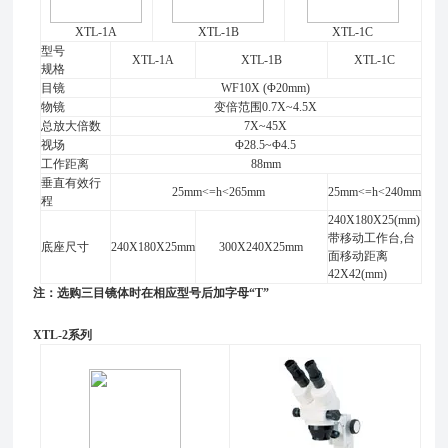
XTL-1A
XTL-1B
XTL-1C
型号
XTL-1A
XTL-1B
XTL-1C
规格
目镜
WF10X (Φ20mm)
物镜
变倍范围0.7X~4.5X
总放大倍数
7X~45X
视场
Φ28.5~Φ4.5
工作距离
88mm
垂直有效行
25mm<=h<265mm
25mm<=h<240mm
程
240X180X25(mm)
带移动工作台,台
底座尺寸
240X180X25mm
300X240X25mm
面移动距离
42X42(mm)
注：选购三目镜体时在相应型号后加字母“
T
”
XTL-2系列