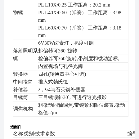
PL L10X/0.25 工作距离：20.2 mm
物镜
PL L40X/0.60（弹簧） 工作距离：3.98
mm
PL L60X/0.70（弹簧） 工作距离：3.18
mm
6V30W卤素灯，亮度可调
落射照明系
起偏器可360°旋转
统
检偏器可360˚旋转,带刻度和微动游标,
内置视场与孔径光阑
转换器
四孔(转换器中心可调)
中间接筒
推入式勃氏镜
补偿器
λ , λ/4与石英锲补偿器
目镜筒
三目镜倾斜30˚, 可进行透光摄影
粗微动同轴调焦,带锁紧和限位装置,微动
调焦机构
格值:2μm
选配件
名称
类别/技术参数
编号