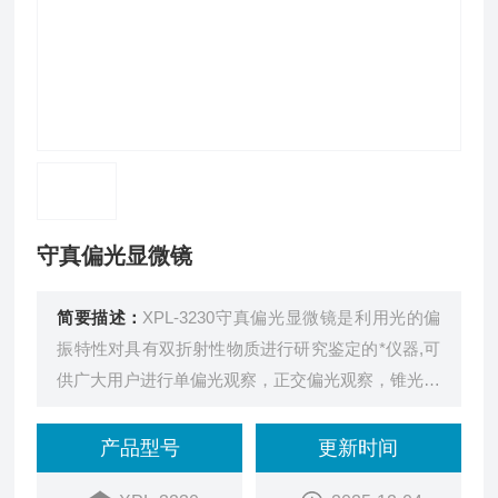
守真偏光显微镜
简要描述：
XPL-3230守真偏光显微镜是利用光的偏
振特性对具有双折射性物质进行研究鉴定的*仪器,可
供广大用户进行单偏光观察，正交偏光观察，锥光观
察。广泛应用于地质、化工、医疗、药品等领域的研
究与检验，也可进行液态高分子材料，生物聚合物及
产品型号
更新时间
液晶材料的晶相观察，是科研机构与高等院校进行研