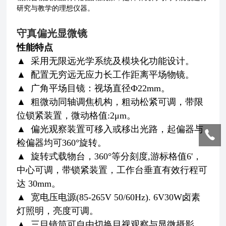
研究与教学的理想仪器。
守真偏光显微镜
性能特点
▲ 采用无限远光学系统及模块化功能设计。
▲ 配置无穷远无应力长工作距离平场物镜。
▲ 广角平场目镜：视场直径Ф22mm。
▲ 粗微动同轴调焦机构，粗动松紧可调，带限
位锁紧装置，微动格值:2μm。
▲ 偏光观察装置可移入或移出光路，起偏器与
检偏器均可360°旋转。
▲ 旋转式载物台，360°等分刻度,游标格值6'，
中心可调，带锁紧装置，工作台垂直有效行程可
达 30mm。
▲ 宽电压电源(85-265V 50/60Hz). 6V30W卤素
灯照明，亮度可调。
▲ 三目镜筒可自由切换目视观察与显微摄影，