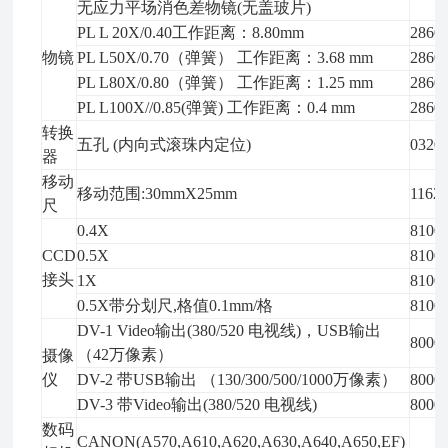
无应力平场消色差物镜(无盖玻片)
PL L 20X/0.40工作距离：8.80mm
2860
物镜
PL L50X/0.70（弹簧） 工作距离：3.68 mm
2860
PL L80X/0.80（弹簧） 工作距离：1.25 mm
2860
PL L100X//0.85(弹簧) 工作距离：0.4 mm
2860
转换
五孔 (内向式滚珠内定位)
0320
器
移动
移动范围:30mmX25mm
1162
尺
0.4X
8100
CCD
0.5X
8100
接头
1X
8100
0.5X带分划尺,格值0.1mm/格
8100
DV-1 Video输出(380/520 电视线)，USB输出
8000
（42万像素）
摄像
仪
DV-2 带USB输出 （130/300/500/1000万像素）
8000
DV-3 带Video输出(380/520 电视线)
8000
数码
CANON(A570,A610,A620,A630,A640,A650,EF)