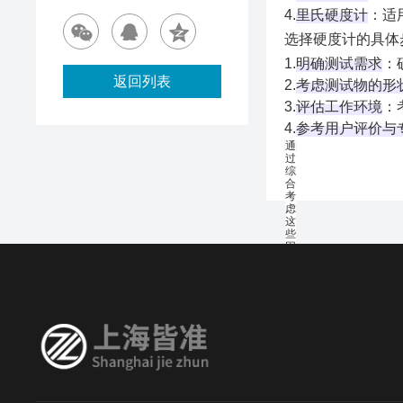
‌4.
里氏硬度计
‌：
选择硬度计的具体
‌1.
明确测试需求
‌
返回列表
2‌.
考虑测试物的形
3.
评估工作环境
‌
4‌.
参考用户评价与
通
过
综
合
考
虑
这
些
因
素，
可
以
选
择
适
合
的
硬
度
计，
确