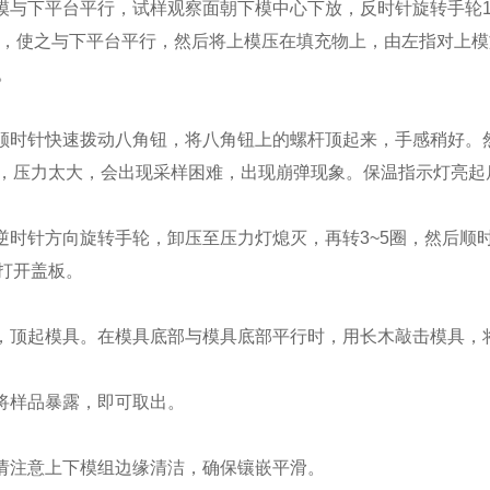
下模与下平台平行，试样观察面朝下模中心下放，反时针旋转手轮1
充物，使之与下平台平行，然后将上模压在填充物上，由左指对上
。
，顺时针快速拨动八角钮，将八角钮上的螺杆顶起来，手感稍好。
，压力太大，会出现采样困难，出现崩弹现象。保温指示灯亮起
先逆时针方向旋转手轮，卸压至压力灯熄灭，再转3~5圈，然后
打开盖板。
轮，顶起模具。在模具底部与模具底部平行时，用长木敲击模具，
将样品
暴露，即可取出。
，请注意上下模组边缘清洁，确保镶嵌平滑。