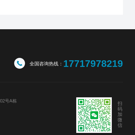
17717978219
全国咨询热线：
02号A栋
扫
码
加
微
信