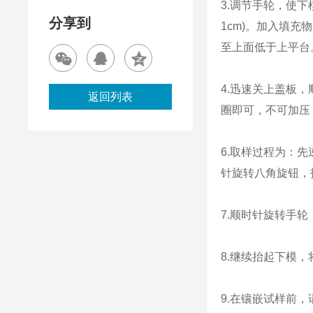
3.调节手轮，使
分享到
1cm)。加入填
至上面低于上平台
4.迅速关上盖板
返回列表
圈即可，不可加压
6.取样过程为：
针旋转八角旋钮，
7.顺时针旋转手
8.继续抬起下模，
9.在镶嵌试样前