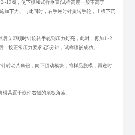
0~12圈，使下模和试样垂直(试样高度一般不高于
模施加下力。与此同时，右手逆时针旋转手轮，上模下沉
然后立即顺时针旋转手轮到压力灯亮，此时，再加1~2
后，按正常压力要求记5分钟，试样镶嵌成功。
顺时针转动八角钮，向下顶动模块，将样品脱模，再逆时
将模具置于嵌件右侧的顶板角落。