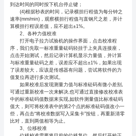
到达时间的同时按下机台停止键；
(4)根据秒表的时间，记录横担行程值为每分钟之
速率(mm/min)，观察横担行程值与直钢尺之差，并计
算横担行程误差值，应不超出±1%。
2、各种力值校准
打开电子拉力试验机的操作界面，点击校准程
序，我们先取一标准重量砝码轻挂于上夹具连接座，
点击开始测试，然后记录计算机显示力量值，并计算
与标准重量砝码之差，误差应不超出±1%，如果出现
了误差较大，应该是传感器有问题，尝试将软件的力
值复位再进行多次测试。
如果校准后发现测量力值与标准砝码有微小差别,
可通过重新校准一次来解决,也可通过直接修改校准表
中的标准砝码值数据来实现,如软件测量值比标准砝码
值大，则可将校准表中的第2个点的标准砝码值改小一
些，再点击“将校准数据写入采集卡”按钮，再重新清零
比对，直到两值相等为止。
3、位移校准
位移校准需要将目前的位移复位，然后打开校正